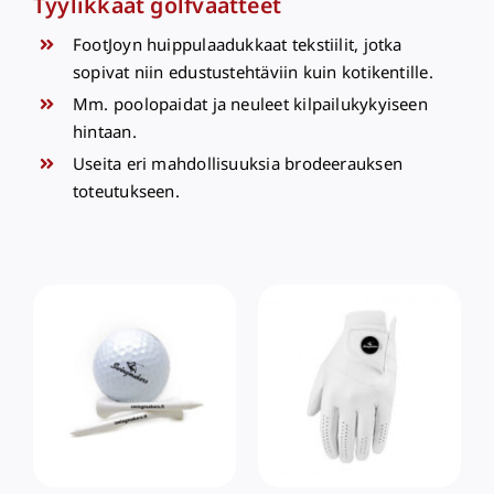
Tyylikkäät golfvaatteet
FootJoyn huippulaadukkaat tekstiilit, jotka
sopivat niin edustustehtäviin kuin kotikentille.
Mm. poolopaidat ja neuleet kilpailukykyiseen
hintaan.
Useita eri mahdollisuuksia brodeerauksen
toteutukseen.