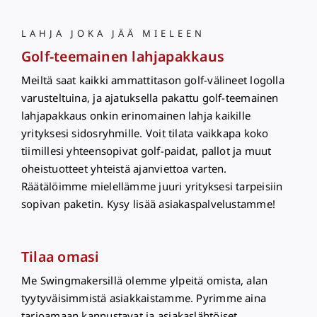
LAHJA JOKA JÄÄ MIELEEN
Golf-teemainen lahjapakkaus
Meiltä saat kaikki ammattitason golf-välineet logolla
varusteltuina, ja ajatuksella pakattu golf-teemainen
lahjapakkaus onkin erinomainen lahja kaikille
yrityksesi sidosryhmille. Voit tilata vaikkapa koko
tiimillesi yhteensopivat golf-paidat, pallot ja muut
oheistuotteet yhteistä ajanviettoa varten.
Räätälöimme mielellämme juuri yrityksesi tarpeisiin
sopivan paketin. Kysy lisää asiakaspalvelustamme!
Tilaa omasi
Me Swingmakersillä olemme ylpeitä omista, alan
tyytyväisimmistä asiakkaistamme. Pyrimme aina
tarjoamaan kannustavat ja asiakaslähtöiset