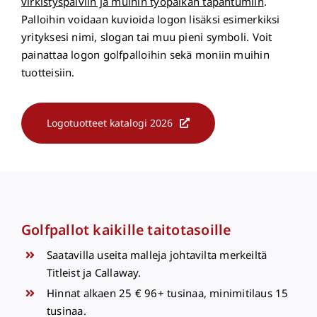
virkistyspäiviin ja muihin työpaikan tapahtumiin
.
Palloihin voidaan kuvioida logon lisäksi esimerkiksi
yrityksesi nimi, slogan tai muu pieni symboli. Voit
painattaa logon golfpalloihin sekä moniin muihin
tuotteisiin.
Logotuotteet katalogi 2026
Golfpallot kaikille taitotasoille
Saatavilla useita malleja johtavilta merkeiltä
Titleist ja Callaway.
Hinnat alkaen 25 € 96+ tusinaa, minimitilaus 15
tusinaa.