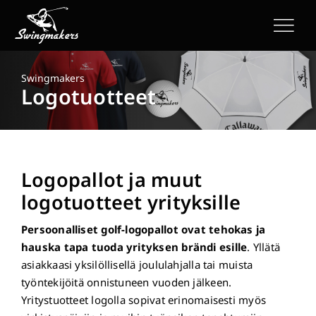
Skip
to
content
Swingmakers
Logotuotteet
Logopallot ja muut
logotuotteet yrityksille
Persoonalliset golf-logopallot ovat tehokas ja
hauska tapa tuoda yrityksen brändi esille
. Yllätä
asiakkaasi yksilöllisellä joululahjalla tai muista
työntekijöitä onnistuneen vuoden jälkeen.
Yritystuotteet logolla sopivat erinomaisesti myös