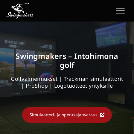
Skip
to
content
Swingmakers – Intohimona
golf
Golfvalmennukset | Trackman simulaattorit
| ProShop | Logotuotteet yrityksille
Simulaattori- ja opetusajanvaraus