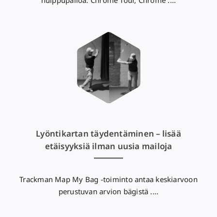
huippupalloa: Chrome Tour, Chrome ....
Lyöntikartan täydentäminen – lisää
etäisyyksiä ilman uusia mailoja
Trackman Map My Bag -toiminto antaa keskiarvoon
perustuvan arvion bägistä ....