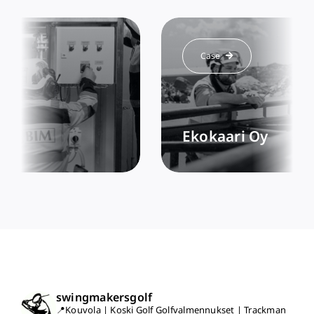
Case
Ekokaari Oy
swingmakersgolf
📍Kouvola | Koski Golf
Golfvalmennukset | Trackman