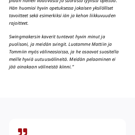
pidän hänen vaativasta ja suorasta tyylistä opettaa.
Hän huomioi hyvin opetuksessa jokaisen yksilölliset
tavoitteet sekä esimerkiksi iän ja kehon liikkuvuuden
rajoitteet.
Swingmakersin kaverit tuntevat hyvin minut ja
puolisoni, ja meidän svingit. Luotamme Mattiin ja
Tommiin myös välineasioissa, ja he osaavat suositella
meille hyviä uutuusvälineitä. Meidän pelaaminen ei
jää ainakaan välineistä kiinni.”