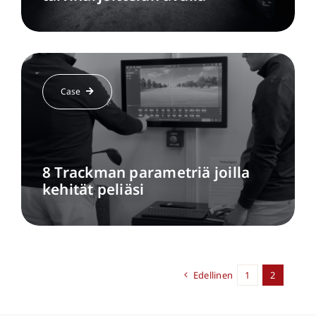
Case
8 Trackman parametriä joilla
kehität peliäsi
Edellinen
1
2