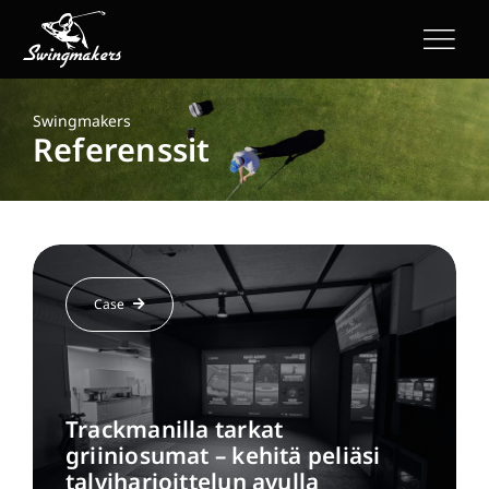
Skip
to
content
Swingmakers
Referenssit
Case
Trackmanilla tarkat
griiniosumat – kehitä peliäsi
talviharjoittelun avulla