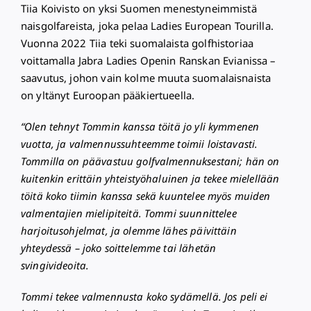
Tiia Koivisto
on yksi Suomen menestyneimmistä
naisgolfareista, joka pelaa Ladies European Tourilla.
Vuonna 2022 Tiia teki suomalaista golfhistoriaa
voittamalla Jabra Ladies Openin Ranskan Evianissa –
saavutus, johon vain kolme muuta suomalaisnaista
on yltänyt Euroopan pääkiertueella.
“Olen tehnyt Tommin kanssa töitä jo yli kymmenen
vuotta, ja valmennussuhteemme toimii loistavasti.
Tommilla on päävastuu golfvalmennuksestani; hän on
kuitenkin erittäin yhteistyöhaluinen ja tekee mielellään
töitä koko tiimin kanssa sekä kuuntelee myös muiden
valmentajien mielipiteitä. Tommi suunnittelee
harjoitusohjelmat, ja olemme lähes päivittäin
yhteydessä – joko soittelemme tai lähetän
svingivideoita.
Tommi tekee valmennusta koko sydämellä. Jos peli ei