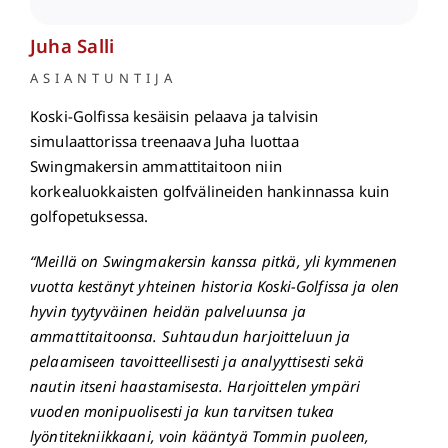
Juha Salli
ASIANTUNTIJA
Koski-Golfissa
kesäisin pelaava ja talvisin
simulaattorissa treenaava Juha luottaa
Swingmakersin ammattitaitoon niin
korkealuokkaisten golfvälineiden hankinnassa kuin
golfopetuksessa.
“Meillä on Swingmakersin kanssa pitkä, yli kymmenen
vuotta kestänyt yhteinen historia Koski-Golfissa ja olen
hyvin tyytyväinen heidän palveluunsa ja
ammattitaitoonsa. Suhtaudun harjoitteluun ja
pelaamiseen tavoitteellisesti ja analyyttisesti sekä
nautin itseni haastamisesta. Harjoittelen ympäri
vuoden monipuolisesti ja kun tarvitsen tukea
lyöntitekniikkaani, voin kääntyä Tommin puoleen,