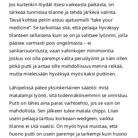
Jos kuitenkin löydät itsesi vaikeasta paikasta, on
tärkeää tunnistaa tilanne ja tehdä järkevä valinta.
Tässä kohtaa peliin astuu ajatusmalli ”take your
medicine”. Se tarkoittaa sitä, että pelaaja hyväksyy
tilanteen sellaisena kuin se on ja valitsee lyönnin, jolla
pääsee varmasti pois ongelmasta – ei
sankarisuoritusta, vaan vahinkojen minimointia.
Joskus voi olla parempi valita peruslyönti ja näin ollen
pitkä putti ja antaa sille mahdollisuus mennä reikää,
mutta mielessään hyväksyä myös kaksi puttinen.
Lähipelissä pätee yksinkertainen sääntö: mitä
matalampi lyönti, sitä todennäköisemmin se onnistuu.
Putti on lähes aina paras vaihtoehto, jos se vain on
mahdollista. Sen jälkeen tulee matala chippi. Liian
usein pelaaja tarttuu korkeaan wedgeen, vaikka
tilanne ei sitä vaatisi. On myös hyvä muistaa, että
huono putti on usein parempi ja tarkempi kuin huono