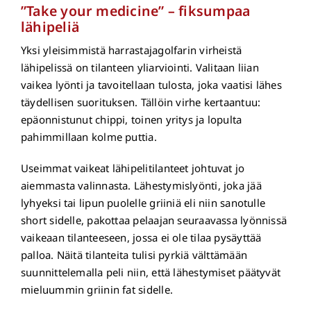
”Take your medicine” – fiksumpaa
lähipeliä
Yksi yleisimmistä harrastajagolfarin virheistä
lähipelissä on tilanteen yliarviointi. Valitaan liian
vaikea lyönti ja tavoitellaan tulosta, joka vaatisi lähes
täydellisen suorituksen. Tällöin virhe kertaantuu:
epäonnistunut chippi, toinen yritys ja lopulta
pahimmillaan kolme puttia.
Useimmat vaikeat lähipelitilanteet johtuvat jo
aiemmasta valinnasta. Lähestymislyönti, joka jää
lyhyeksi tai lipun puolelle griiniä eli niin sanotulle
short sidelle, pakottaa pelaajan seuraavassa lyönnissä
vaikeaan tilanteeseen, jossa ei ole tilaa pysäyttää
palloa. Näitä tilanteita tulisi pyrkiä välttämään
suunnittelemalla peli niin, että lähestymiset päätyvät
mieluummin griinin fat sidelle.